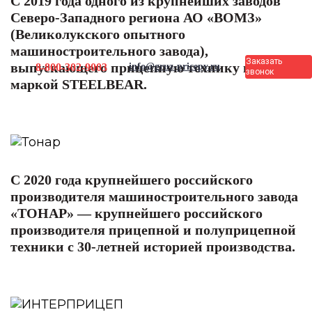
С 2019 года одного из крупнейших заводов
Северо-Западного региона АО «ВОМЗ»
(Великолукского опытного
машиностроительного завода),
Заказать
выпускающего прицепную технику под
8-800-302-9003
info@gruz-pricepy.ru
звонок
маркой STEELBEAR.
С 2020 года крупнейшего российского
производителя машиностроительного завода
«ТОНАР» — крупнейшего российского
производителя прицепной и полуприцепной
техники с 30-летней историей производства.